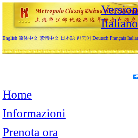
Version
Italiano
English
简体中文
繁體中文
日本語
한국어
Deutsch
Français
Itali
Home
Informazioni
Prenota ora