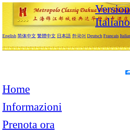
Version
Italiano
English
简体中文
繁體中文
日本語
한국어
Deutsch
Français
Itali
Home
Informazioni
Prenota ora