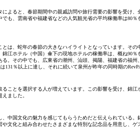
によると、春節期間中の親戚訪問や旅行需要の影響を受け、全国
でも、雲南省や福建省などの人気観光省の平均稼働率は80％を超
ことは、蛇年の春節の大きなハイライトとなっています。その
。錦江ホテル（中国）傘下の現地ホテルの稼働率は、概ね90％
る。その中でも、広東省の潮州、汕頭、掲陽、福建省の福州、泉
は131％以上に達し、それに続いて泉州が昨年の同時期のRevPA
ことを選択する人が増えています。この影響を受け、錦江ホテル（
超えました。
し、中国文化の魅力を感じてもらうためだと伝えられている。
習や文化と組み合わせたさまざまな特別な記念品を用意し、ゲ