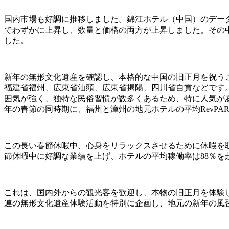
国内市場も好調に推移しました。錦江ホテル（中国）のデータ
でわずかに上昇し、数量と価格の両方が上昇しました。その中
した。
新年の無形文化遺産を確認し、本格的な中国の旧正月を祝う
福建省福州、広東省汕頭、広東省掲陽、四川省自貢などです
囲気が強く、独特な民俗習慣が数多くあるため、特に人気があ
年の春節の同時期に、福州と漳州の地元ホテルの平均RevPAR
この長い春節休暇中、心身をリラックスさせるために休暇を取る
節休暇中に好調な業績を上げ、ホテルの平均稼働率は88％を
これは、国内外からの観光客を歓迎し、本物の旧正月を体験
連の無形文化遺産体験活動を特別に企画し、地元の新年の風