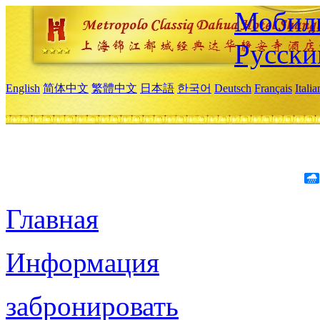
Мобиль
Русски
English
简体中文
繁體中文
日本語
한국어
Deutsch
Français
Itali
Главная
Информация
забронировать