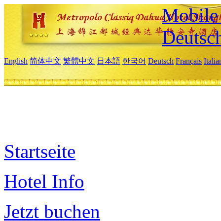
Mobile 
Deutsc
English
简体中文
繁體中文
日本語
한국어
Deutsch
Français
Itali
Startseite
Hotel Info
Jetzt buchen