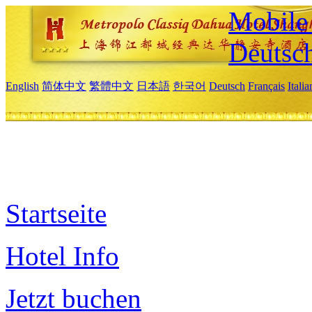
Mobile 
Deutsc
English
简体中文
繁體中文
日本語
한국어
Deutsch
Français
Itali
Startseite
Hotel Info
Jetzt buchen