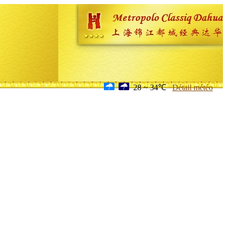
28 ~ 34℃
Détail météo