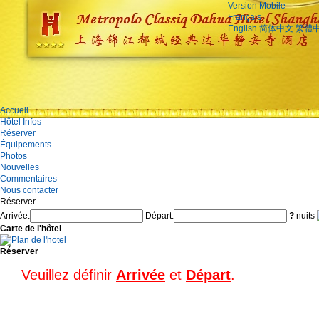
Version Mobile
Français
English
简体中文
繁體
Accueil
Hôtel Infos
Réserver
Équipements
Photos
Nouvelles
Commentaires
Nous contacter
Réserver
Arrivée:
Départ:
?
nuits
Carte de l'hôtel
Réserver
Veuillez définir
Arrivée
et
Départ
.