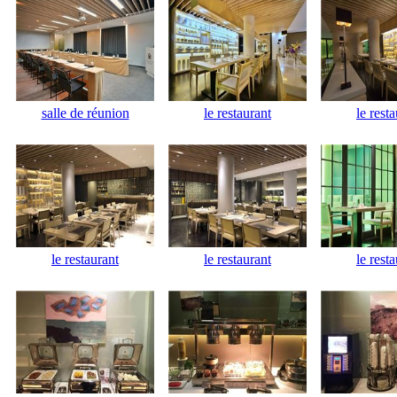
salle de réunion
le restaurant
le rest
le restaurant
le restaurant
le rest