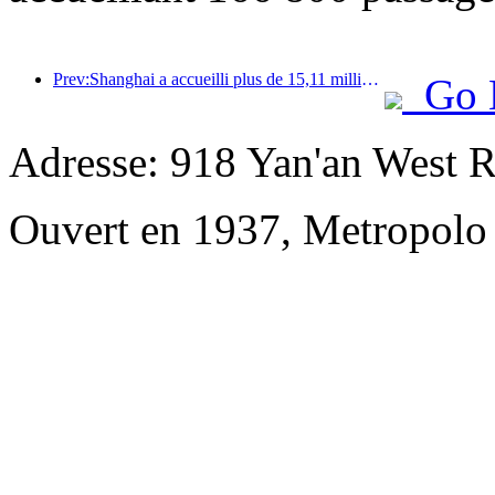
Prev:Shanghai a accueilli plus de 15,11 millions de visiteurs au cours des quatre premiers jours des vacances de la mi-automne et de la fête nationale, soit une augmentation de plus de 20 % par rapport à l'année précédente.
Go 
Adresse: 918 Yan'an West R
Ouvert en 1937, Metropolo