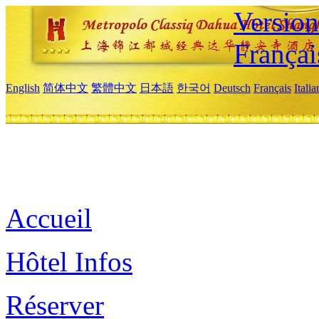
Versio
Françai
English
简体中文
繁體中文
日本語
한국어
Deutsch
Français
Itali
Accueil
Hôtel Infos
Réserver