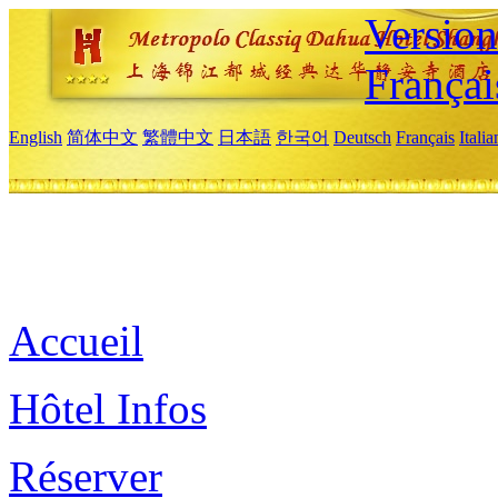
Versio
Françai
English
简体中文
繁體中文
日本語
한국어
Deutsch
Français
Itali
Accueil
Hôtel Infos
Réserver